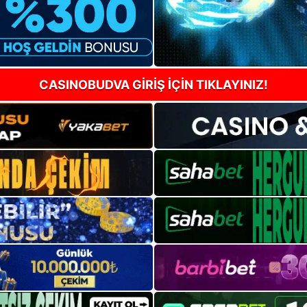
CASINOBUDVA GİRİŞ İÇİN TIKLAYINIZ!