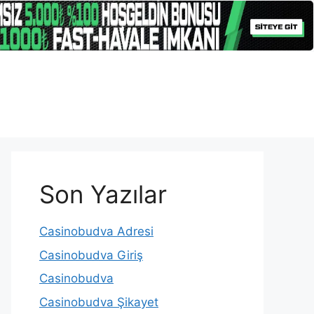
Son Yazılar
Casinobudva Adresi
Casinobudva Giriş
Casinobudva
Casinobudva Şikayet