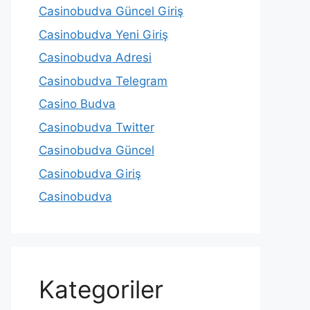
Casinobudva Güncel Giriş
Casinobudva Yeni Giriş
Casinobudva Adresi
Casinobudva Telegram
Casino Budva
Casinobudva Twitter
Casinobudva Güncel
Casinobudva Giriş
Casinobudva
Kategoriler