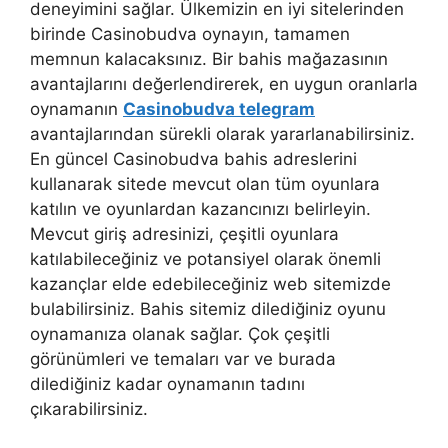
deneyimini sağlar. Ülkemizin en iyi sitelerinden
birinde Casinobudva oynayın, tamamen
memnun kalacaksınız. Bir bahis mağazasının
avantajlarını değerlendirerek, en uygun oranlarla
oynamanın
Casinobudva telegram
avantajlarından sürekli olarak yararlanabilirsiniz.
En güncel Casinobudva bahis adreslerini
kullanarak sitede mevcut olan tüm oyunlara
katılın ve oyunlardan kazancınızı belirleyin.
Mevcut giriş adresinizi, çeşitli oyunlara
katılabileceğiniz ve potansiyel olarak önemli
kazançlar elde edebileceğiniz web sitemizde
bulabilirsiniz. Bahis sitemiz dilediğiniz oyunu
oynamanıza olanak sağlar. Çok çeşitli
görünümleri ve temaları var ve burada
dilediğiniz kadar oynamanın tadını
çıkarabilirsiniz.