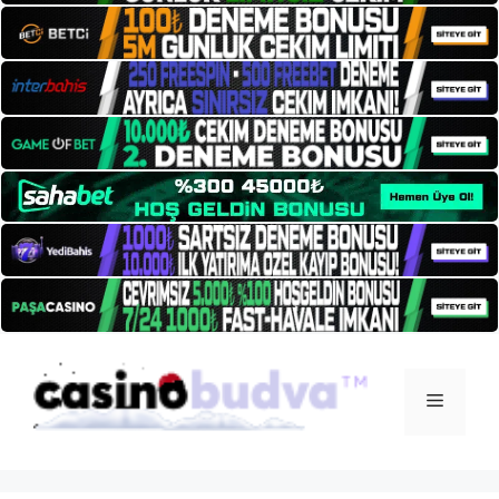
İçeriğe
atla
Menü