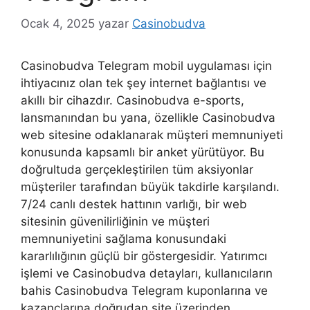
Ocak 4, 2025
yazar
Casinobudva
Casinobudva Telegram mobil uygulaması için
ihtiyacınız olan tek şey internet bağlantısı ve
akıllı bir cihazdır. Casinobudva e-sports,
lansmanından bu yana, özellikle Casinobudva
web sitesine odaklanarak müşteri memnuniyeti
konusunda kapsamlı bir anket yürütüyor. Bu
doğrultuda gerçekleştirilen tüm aksiyonlar
müşteriler tarafından büyük takdirle karşılandı.
7/24 canlı destek hattının varlığı, bir web
sitesinin güvenilirliğinin ve müşteri
memnuniyetini sağlama konusundaki
kararlılığının güçlü bir göstergesidir. Yatırımcı
işlemi ve Casinobudva detayları, kullanıcıların
bahis Casinobudva Telegram kuponlarına ve
kazançlarına doğrudan site üzerinden