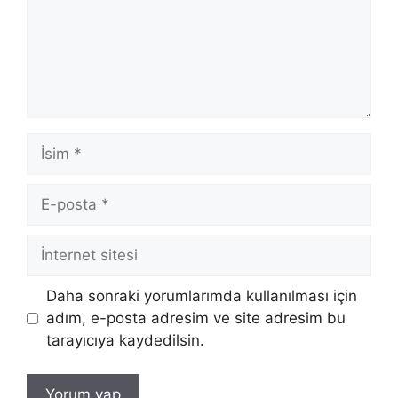
İsim
E-
posta
İnternet
sitesi
Daha sonraki yorumlarımda kullanılması için
adım, e-posta adresim ve site adresim bu
tarayıcıya kaydedilsin.