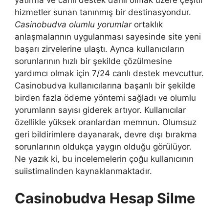
yatırma ve canlı destek dahil olmak üzere çeşitli
hizmetler sunan tanınmış bir destinasyondur.
Casinobudva olumlu yorumlar
ortaklık
anlaşmalarının uygulanması sayesinde site yeni
başarı zirvelerine ulaştı. Ayrıca kullanıcıların
sorunlarının hızlı bir şekilde çözülmesine
yardımcı olmak için 7/24 canlı destek mevcuttur.
Casinobudva kullanıcılarına başarılı bir şekilde
birden fazla ödeme yöntemi sağladı ve olumlu
yorumların sayısı giderek artıyor. Kullanıcılar
özellikle yüksek oranlardan memnun. Olumsuz
geri bildirimlere dayanarak, devre dışı bırakma
sorunlarının oldukça yaygın olduğu görülüyor.
Ne yazık ki, bu incelemelerin çoğu kullanıcının
suiistimalinden kaynaklanmaktadır.
Casinobudva Hesap Silme