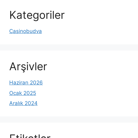
Kategoriler
Casinobudva
Arşivler
Haziran 2026
Ocak 2025
Aralık 2024