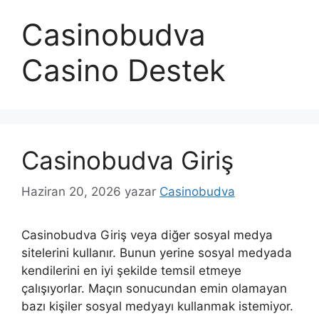
Casinobudva
Casino Destek
Casinobudva Giriş
Haziran 20, 2026
yazar
Casinobudva
Casinobudva Giriş veya diğer sosyal medya
sitelerini kullanır. Bunun yerine sosyal medyada
kendilerini en iyi şekilde temsil etmeye
çalışıyorlar. Maçın sonucundan emin olamayan
bazı kişiler sosyal medyayı kullanmak istemiyor.