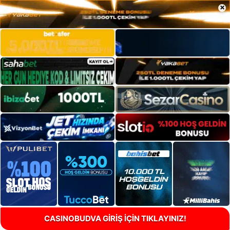
×
CASINOBUDVA GİRİŞ İÇİN TIKLAYINIZ!