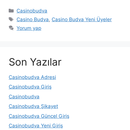
Kategoriler
Casinobudva
Etiketler
Casino Budva
,
Casino Budva Yeni Üyeler
Yorum yap
Son Yazılar
Casinobudva Adresi
Casinobudva Giriş
Casinobudva
Casinobudva Şikayet
Casinobudva Güncel Giriş
Casinobudva Yeni Giriş